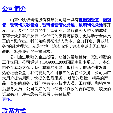
公司简介
山东中凯玻璃钢股份有限公司是一具有
玻璃钢管道
，
璃钢
管
，
玻璃钢夹砂管道
，
玻璃钢套管化粪池
，
玻璃钢化粪池
等开
发、设计及生产能力的生产型企业。能取得今天骄人的成绩，
有赖于众多客户及行业伙伴们的支持与信赖，更得助于全体员
工的辛勤付出。我们始终贯彻“以人为本、全力打造、真诚服
务”的经营理念。立足本地，追求市场，追求卓越永无止境的
战略目标是我们的一贯追求。
公司通过明晰的企业战略、明确的发展目标、宽松和谐的
工作氛围。公司通过了ISO9001:2000国际质量体系认证。本公
司心存感激之余，我们将竭尽所能回报社会，推动企业发展，
热心社会公益，我们视此为不可推卸的责任和义务，公司为广
大用户提供周到、快捷的售后服务， 过硬的质量，精美的产
品，良好的服务，我们拥有专业技术人员、工程师、和销售售
后服务人员，公司良好的商业信誉和真诚的合作态度，较强的
资金实力，愿与您共同发展，共创佳绩。
更多..
联系方式